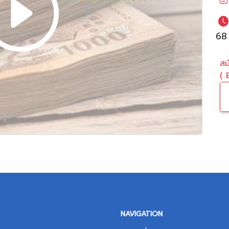
68
สม
( 
NAVIGATION