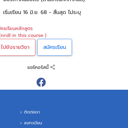
เริ่มเรียน 16 มิ.ย. 68 - สิ้นสุด ไม่ระบุ
ัครเรียนหลักสูตร
Enroll in this course )
ไปยังรายวิชา
สมัครเรียน
แชร์คอร์สนี้
ติดต่อเรา
ลงทะเบียน