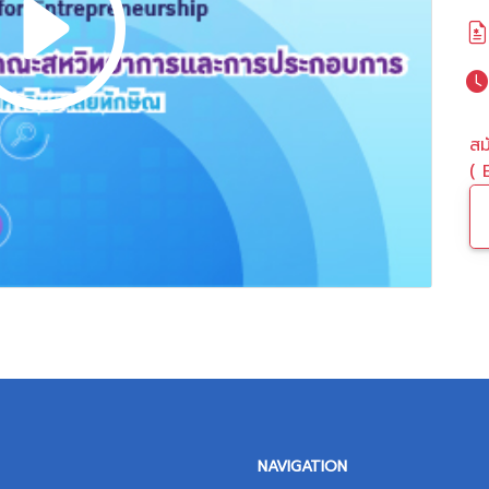
สม
( 
NAVIGATION