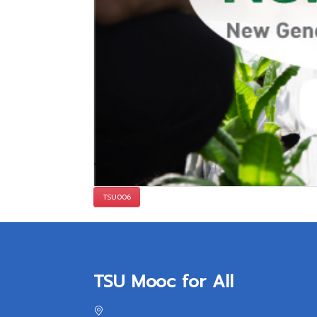
TSU006
TSU Mooc for All