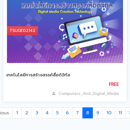
TSUGE02142
เทคโนโลยีการสร้างสรรค์สื่อดิจิทัล
FREE
Computers_And_Digital_Media
ious
1
2
3
4
5
6
7
8
9
10
11