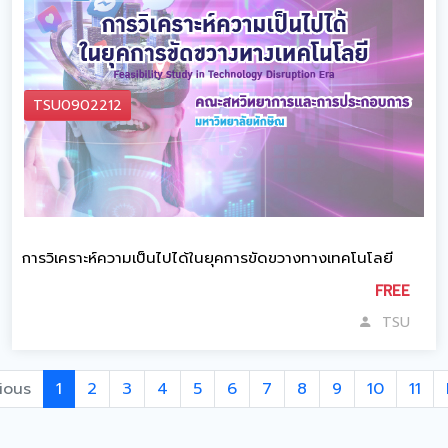
TSU0902212
การวิเคราะห์ความเป็นไปได้ในยุคการขัดขวางทางเทคโนโลยี
FREE
TSU
ious
1
2
3
4
5
6
7
8
9
10
11