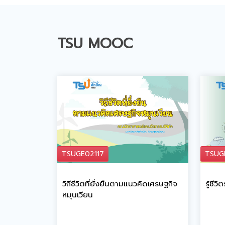
TSU MOOC
TSUGE02117
TSUG
วิถีชีวิตที่ยั่งยืนตามแนวคิดเศรษฐกิจ
รู้ชีว
หมุนเวียน